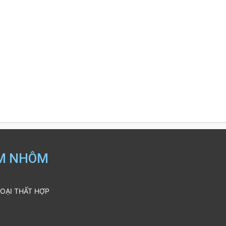
IM NHÔM
GOẠI THẤT HỢP