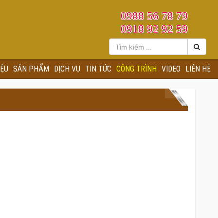
0988 56 78 79
0918 92 92 59
IỆU
SẢN PHẨM
DỊCH VỤ
TIN TỨC
CÔNG TRÌNH
VIDEO
LIÊN HỆ