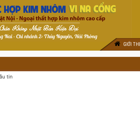
GIỚI TH
ẫu tin