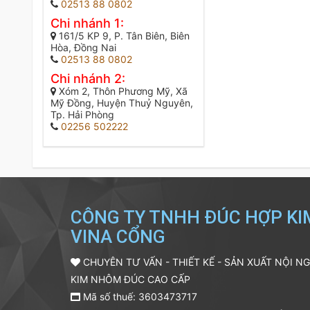
02513 88 0802
Chi nhánh 1:
161/5 KP 9, P. Tân Biên, Biên
Hòa, Đồng Nai
02513 88 0802
Chi nhánh 2:
Xóm 2, Thôn Phương Mỹ, Xã
Mỹ Đồng, Huyện Thuỷ Nguyên,
Tp. Hải Phòng
02256 502222
CÔNG TY TNHH ĐÚC HỢP K
VINA CỔNG
CHUYÊN TƯ VẤN - THIẾT KẾ - SẢN XUẤT NỘI N
KIM NHÔM ĐÚC CAO CẤP
Mã số thuế: 3603473717