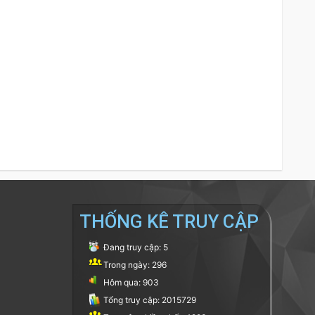
THỐNG KÊ TRUY CẬP
Đang truy cập: 5
Trong ngày: 296
Hôm qua: 903
Tổng truy cập: 2015729