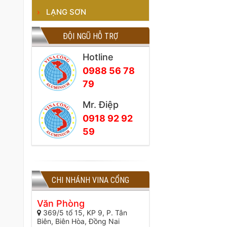
LẠNG SƠN
ĐỘI NGŨ HỖ TRỢ
Hotline
0988 56 78
79
Mr. Điệp
0918 92 92
59
CHI NHÁNH VINA CỔNG
Văn Phòng
369/5 tổ 15, KP 9, P. Tân
Biên, Biên Hòa, Đồng Nai