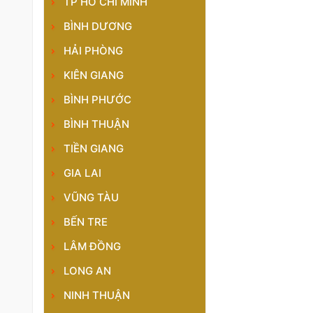
TP HỒ CHÍ MINH
BÌNH DƯƠNG
HẢI PHÒNG
KIÊN GIANG
BÌNH PHƯỚC
BÌNH THUẬN
TIỀN GIANG
GIA LAI
VŨNG TÀU
BẾN TRE
LÂM ĐỒNG
LONG AN
NINH THUẬN