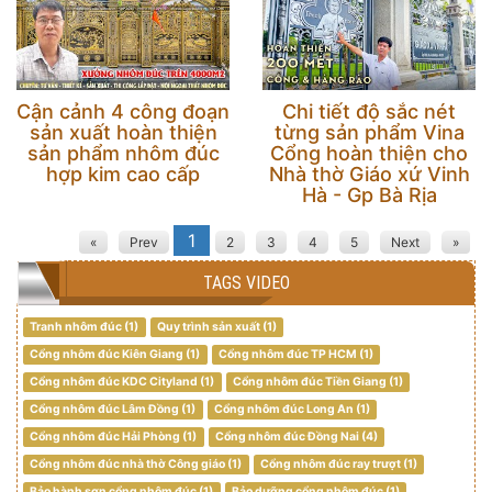
Cận cảnh 4 công đoạn
Chi tiết độ sắc nét
sản xuất hoàn thiện
từng sản phẩm Vina
sản phẩm nhôm đúc
Cổng hoàn thiện cho
hợp kim cao cấp
Nhà thờ Giáo xứ Vinh
Hà - Gp Bà Rịa
1
«
Prev
2
3
4
5
Next
»
TAGS VIDEO
Tranh nhôm đúc (1)
Quy trình sản xuất (1)
Cổng nhôm đúc Kiên Giang (1)
Cổng nhôm đúc TP HCM (1)
Cổng nhôm đúc KDC Cityland (1)
Cổng nhôm đúc Tiền Giang (1)
Cổng nhôm đúc Lâm Đồng (1)
Cổng nhôm đúc Long An (1)
Cổng nhôm đúc Hải Phòng (1)
Cổng nhôm đúc Đồng Nai (4)
Cổng nhôm đúc nhà thờ Công giáo (1)
Cổng nhôm đúc ray trượt (1)
Bảo hành sơn cổng nhôm đúc (1)
Bảo dưỡng cổng nhôm đúc (1)