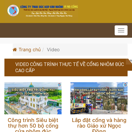
Toggl
navig
Trang chủ
Video
VIDEO CÔNG TRÌNH THỰC TẾ VỀ CỔNG NHÔM ĐÚC
CAO CẤP
Công trình Siêu biệt
Lắp đặt cổng và hàng
thự hơn 50 bộ cổng
rào Giáo xứ Ngọc
cửa nhôm đúc
Đồng