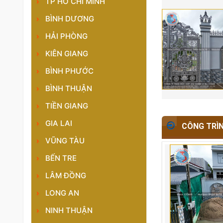
TP HỒ CHÍ MINH
BÌNH DƯƠNG
HẢI PHÒNG
KIÊN GIANG
BÌNH PHƯỚC
BÌNH THUẬN
TIỀN GIANG
GIA LAI
CÔNG TRÌ
VŨNG TÀU
BẾN TRE
LÂM ĐỒNG
LONG AN
NINH THUẬN