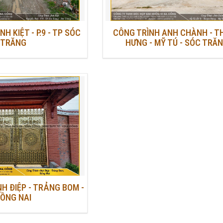
H KIỆT - P.9 - TP SÓC
CÔNG TRÌNH ANH CHÀNH - T
TRĂNG
HƯNG - MỸ TÚ - SÓC TRĂ
H ĐIỆP - TRẢNG BOM -
ỒNG NAI