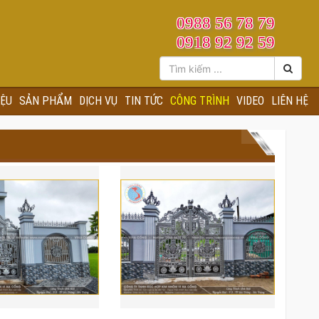
0988 56 78 79
0918 92 92 59
IỆU
SẢN PHẨM
DỊCH VỤ
TIN TỨC
CÔNG TRÌNH
VIDEO
LIÊN HỆ