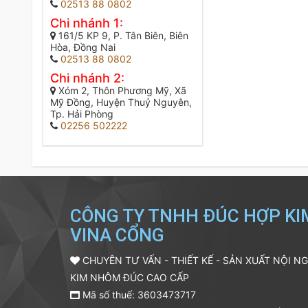
02513 88 0802
Chi nhánh 1:
161/5 KP 9, P. Tân Biên, Biên
Hòa, Đồng Nai
02513 88 0802
Chi nhánh 2:
Xóm 2, Thôn Phương Mỹ, Xã
Mỹ Đồng, Huyện Thuỷ Nguyên,
Tp. Hải Phòng
02256 502222
CÔNG TY TNHH ĐÚC HỢP K
VINA CỔNG
CHUYÊN TƯ VẤN - THIẾT KẾ - SẢN XUẤT NỘI N
KIM NHÔM ĐÚC CAO CẤP
Mã số thuế: 3603473717