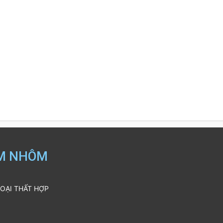
IM NHÔM
GOẠI THẤT HỢP