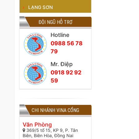
LẠNG SƠN
ĐỘI NGŨ HỖ TRỢ
Hotline
0988 56 78
79
Mr. Điệp
0918 92 92
59
CHI NHÁNH VINA CỔNG
Văn Phòng
369/5 tổ 15, KP 9, P. Tân
Biên, Biên Hòa, Đồng Nai