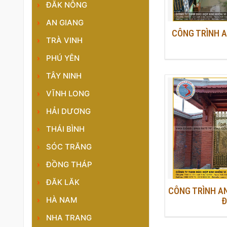
ĐĂK NÔNG
AN GIANG
CÔNG TRÌNH AN
TRÀ VINH
PHÚ YÊN
TÂY NINH
VĨNH LONG
HẢI DƯƠNG
THÁI BÌNH
SÓC TRĂNG
ĐỒNG THÁP
ĐĂK LĂK
CÔNG TRÌNH AN
HÀ NAM
Đ
NHA TRANG