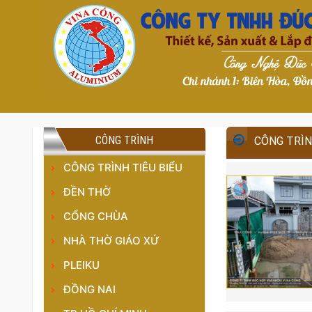
CÔNG TRÌNH
CÔNG TRÌNH
CÔNG TRÌNH TIÊU BIỂU
ĐỀN THỜ
CỔNG CHÙA
NHÀ THỜ GIÁO XỨ
PLEIKU
ĐỒNG NAI