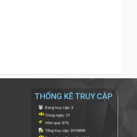
THỐNG KÊ TRUY CẬP
Đang truy cập: 3
Trong ngày: 21
Hôm qua: 679
Tổng truy cập: 2016896