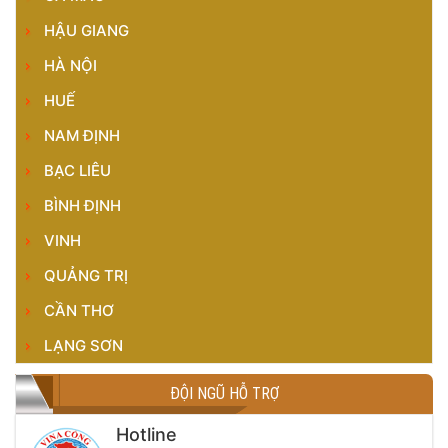
HẬU GIANG
HÀ NỘI
HUẾ
NAM ĐỊNH
BẠC LIÊU
BÌNH ĐỊNH
VINH
QUẢNG TRỊ
CẦN THƠ
LẠNG SƠN
ĐỘI NGŨ HỖ TRỢ
Hotline