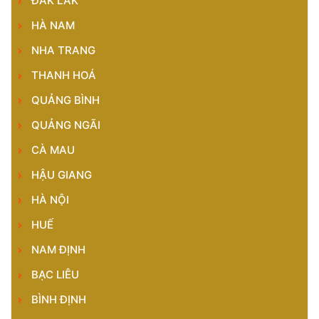
ĐĂK LĂK
HÀ NAM
NHA TRANG
THANH HOÁ
QUẢNG BÌNH
QUẢNG NGÃI
CÀ MAU
HẬU GIANG
HÀ NỘI
HUẾ
NAM ĐỊNH
BẠC LIÊU
BÌNH ĐỊNH