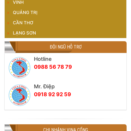
VINH
QUẢNG TRỊ
CẦN THƠ
LẠNG SƠN
ĐỘI NGŨ HỖ TRỢ
Hotline
0988 56 78 79
Mr. Điệp
0918 92 92 59
CHI NHÁNH VINA CỔNG