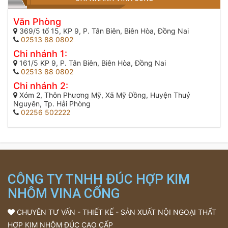
Văn Phòng
369/5 tổ 15, KP 9, P. Tân Biên, Biên Hòa, Đồng Nai
02513 88 0802
Chi nhánh 1:
161/5 KP 9, P. Tân Biên, Biên Hòa, Đồng Nai
02513 88 0802
Chi nhánh 2:
Xóm 2, Thôn Phương Mỹ, Xã Mỹ Đồng, Huyện Thuỷ
Nguyên, Tp. Hải Phòng
02256 502222
CÔNG TY TNHH ĐÚC HỢP KIM
NHÔM VINA CỔNG
CHUYÊN TƯ VẤN - THIẾT KẾ - SẢN XUẤT NỘI NGOẠI THẤT
HỢP KIM NHÔM ĐÚC CAO CẤP