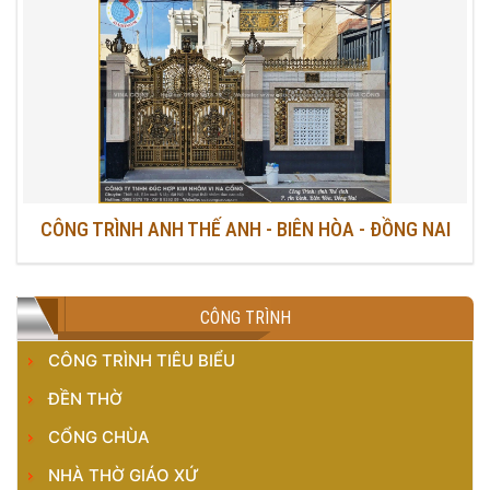
CÔNG TRÌNH ANH THẾ ANH - BIÊN HÒA - ĐỒNG NAI
CÔNG TRÌNH
CÔNG TRÌNH TIÊU BIỂU
ĐỀN THỜ
CỔNG CHÙA
NHÀ THỜ GIÁO XỨ