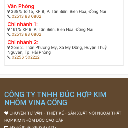
Văn Phòng
369/5 tổ 15, KP 9, P. Tân Biên, Biên Hòa, Đồng Nai
02513 88 0802
Chi nhánh 1:
161/5 KP 9, P. Tân Biên, Biên Hòa, Đồng Nai
02513 88 0802
Chi nhánh 2:
Xóm 2, Thôn Phương Mỹ, Xã Mỹ Đồng, Huyện Thuỷ
Nguyên, Tp. Hải Phòng
02256 502222
CÔNG TY TNHH ĐÚC HỢP KIM
NHÔM VINA CỔNG
CHUYÊN TƯ VẤN - THIẾT KẾ - SẢN XUẤT NỘI NGOẠI THẤT
HỢP KIM NHÔM ĐÚC CAO CẤP
Mã số thuế: 3603473717