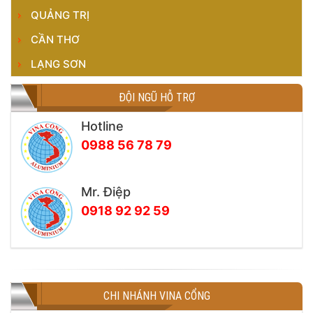
QUẢNG TRỊ
CẦN THƠ
LẠNG SƠN
ĐỘI NGŨ HỖ TRỢ
Hotline
0988 56 78 79
Mr. Điệp
0918 92 92 59
CHI NHÁNH VINA CỔNG