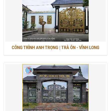
CÔNG TRÌNH ANH TRỌNG | TRÀ ÔN - VĨNH LONG