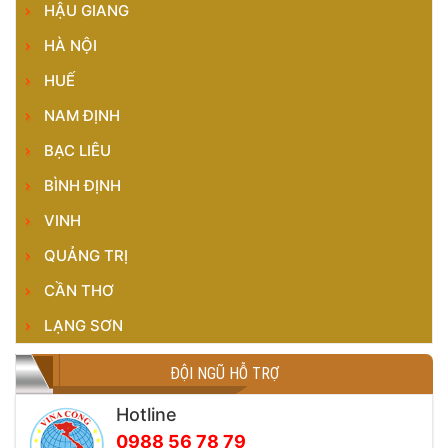
HẬU GIANG
HÀ NỘI
HUẾ
NAM ĐỊNH
BẠC LIÊU
BÌNH ĐỊNH
VINH
QUẢNG TRỊ
CẦN THƠ
LẠNG SƠN
ĐỘI NGŨ HỖ TRỢ
Hotline
0988 56 78 79