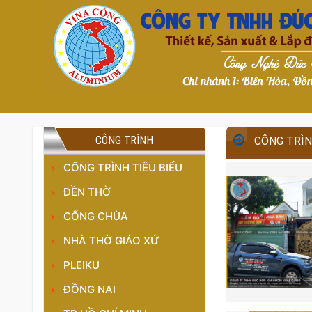
CÔNG TRÌNH
CÔNG TRÌNH
CÔNG TRÌNH TIÊU BIỂU
ĐỀN THỜ
CỔNG CHÙA
NHÀ THỜ GIÁO XỨ
PLEIKU
ĐỒNG NAI