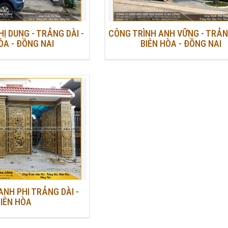
Ị DUNG - TRẢNG DÀI -
CÔNG TRÌNH ANH VỮNG - TRẢNG
ÒA - ĐỒNG NAI
BIÊN HÒA - ĐỒNG NAI
ANH PHI TRẢNG DÀI -
IÊN HÒA