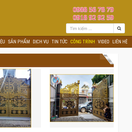
0988 56 78 79
0918 92 92 59
IỆU
SẢN PHẨM
DỊCH VỤ
TIN TỨC
CÔNG TRÌNH
VIDEO
LIÊN HỆ