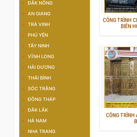
ĐĂK NÔNG
AN GIANG
CÔNG TRÌNH CH
TRÀ VINH
BIÊN H
PHÚ YÊN
TÂY NINH
VĨNH LONG
HẢI DƯƠNG
THÁI BÌNH
SÓC TRĂNG
ĐỒNG THÁP
ĐĂK LĂK
CÔNG TRÌNH 
HÀ NAM
B
NHA TRANG