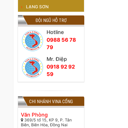
LẠNG SƠN
ĐỘI NGŨ HỖ TRỢ
Hotline
0988 56 78
79
Mr. Điệp
0918 92 92
59
CHI NHÁNH VINA CỔNG
Văn Phòng
369/5 tổ 15, KP 9, P. Tân
Biên, Biên Hòa, Đồng Nai