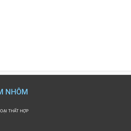
IM NHÔM
GOẠI THẤT HỢP