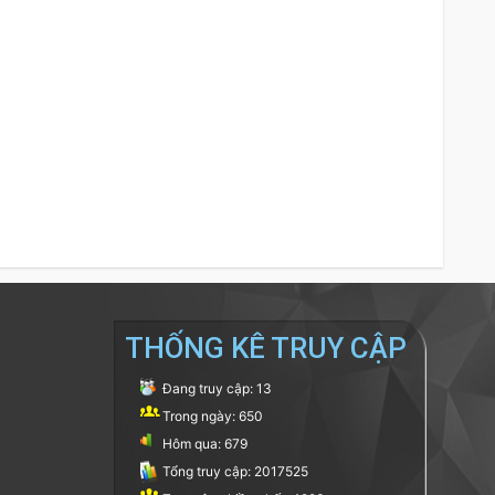
THỐNG KÊ TRUY CẬP
Đang truy cập: 13
Trong ngày: 650
Hôm qua: 679
Tổng truy cập: 2017525