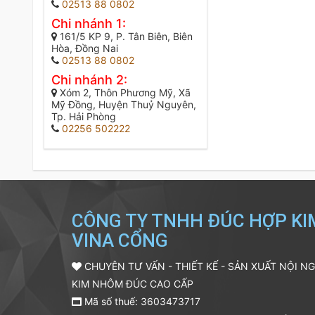
02513 88 0802
Chi nhánh 1:
161/5 KP 9, P. Tân Biên, Biên
Hòa, Đồng Nai
02513 88 0802
Chi nhánh 2:
Xóm 2, Thôn Phương Mỹ, Xã
Mỹ Đồng, Huyện Thuỷ Nguyên,
Tp. Hải Phòng
02256 502222
CÔNG TY TNHH ĐÚC HỢP K
VINA CỔNG
CHUYÊN TƯ VẤN - THIẾT KẾ - SẢN XUẤT NỘI N
KIM NHÔM ĐÚC CAO CẤP
Mã số thuế: 3603473717