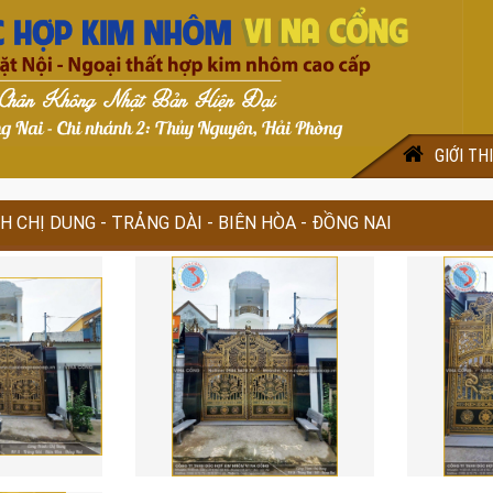
GIỚI TH
 CHỊ DUNG - TRẢNG DÀI - BIÊN HÒA - ĐỒNG NAI