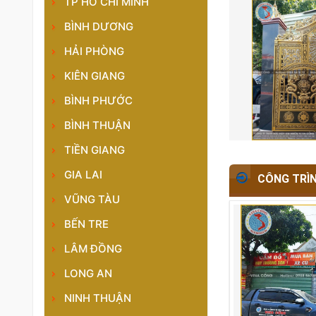
TP HỒ CHÍ MINH
BÌNH DƯƠNG
HẢI PHÒNG
KIÊN GIANG
BÌNH PHƯỚC
BÌNH THUẬN
TIỀN GIANG
GIA LAI
CÔNG TRÌ
VŨNG TÀU
BẾN TRE
LÂM ĐỒNG
LONG AN
NINH THUẬN