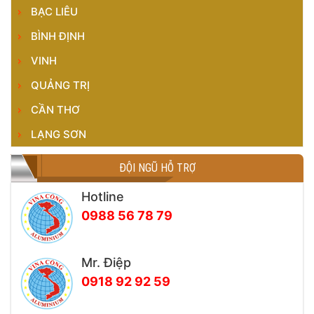
BẠC LIÊU
BÌNH ĐỊNH
VINH
QUẢNG TRỊ
CẦN THƠ
LẠNG SƠN
ĐỘI NGŨ HỖ TRỢ
Hotline
0988 56 78 79
Mr. Điệp
0918 92 92 59