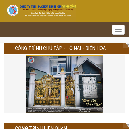
Toggl
navig
CÔNG TRÌNH CHÚ TẬP - HỐ NAI - BIÊN HOÀ
CÔNG TRÌNH
LIÊN QUAN