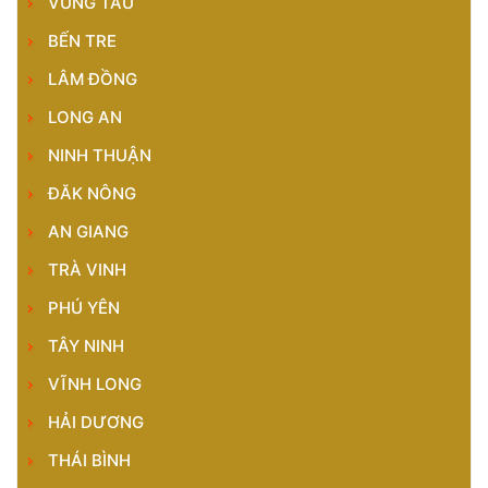
VŨNG TÀU
BẾN TRE
LÂM ĐỒNG
LONG AN
NINH THUẬN
ĐĂK NÔNG
AN GIANG
TRÀ VINH
PHÚ YÊN
TÂY NINH
VĨNH LONG
HẢI DƯƠNG
THÁI BÌNH