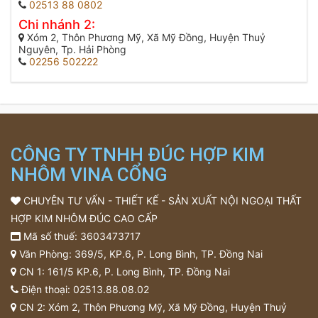
02513 88 0802
Chi nhánh 2:
Xóm 2, Thôn Phương Mỹ, Xã Mỹ Đồng, Huyện Thuỷ
Nguyên, Tp. Hải Phòng
02256 502222
CÔNG TY TNHH ĐÚC HỢP KIM
NHÔM VINA CỔNG
CHUYÊN TƯ VẤN - THIẾT KẾ - SẢN XUẤT NỘI NGOẠI THẤT
HỢP KIM NHÔM ĐÚC CAO CẤP
Mã số thuế: 3603473717
Văn Phòng: 369/5, KP.6, P. Long Bình, TP. Đồng Nai
CN 1: 161/5 KP.6, P. Long Bình, TP. Đồng Nai
Điện thoại:
02513.88.08.02
CN 2: Xóm 2, Thôn Phương Mỹ, Xã Mỹ Đồng, Huyện Thuỷ