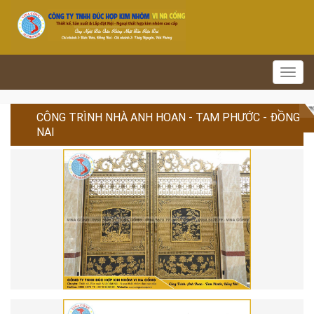
Toggl
navig
CÔNG TRÌNH NHÀ ANH HOAN - TAM PHƯỚC - ĐỒNG
NAI