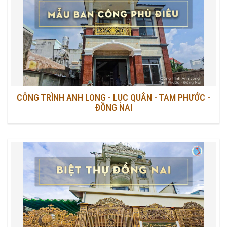
CÔNG TRÌNH ANH LONG - LỤC QUÂN - TAM PHƯỚC -
ĐỒNG NAI