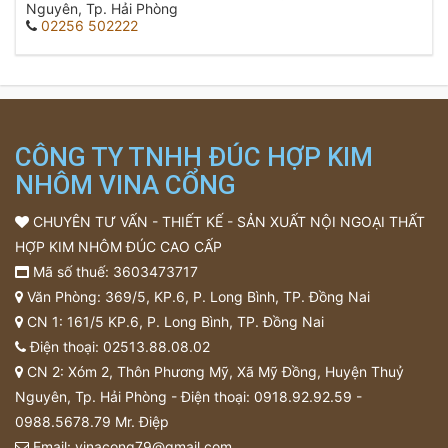
Nguyên, Tp. Hải Phòng
02256 502222
CÔNG TY TNHH ĐÚC HỢP KIM
NHÔM VINA CỔNG
CHUYÊN TƯ VẤN - THIẾT KẾ - SẢN XUẤT NỘI NGOẠI THẤT
HỢP KIM NHÔM ĐÚC CAO CẤP
Mã số thuế: 3603473717
Văn Phòng: 369/5, KP.6, P. Long Bình, TP. Đồng Nai
CN 1: 161/5 KP.6, P. Long Bình, TP. Đồng Nai
Điện thoại:
02513.88.08.02
CN 2: Xóm 2, Thôn Phương Mỹ, Xã Mỹ Đồng, Huyện Thuỷ
Nguyên, Tp. Hải Phòng - Điện thoại:
0918.92.92.59
-
0988.5678.79
Mr. Điệp
Email:
vinacong79@gmail.com