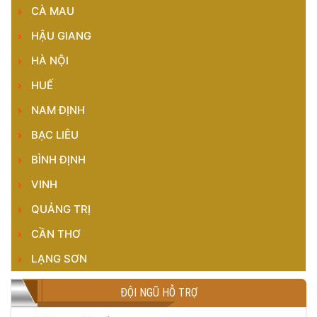
CÀ MAU
HẬU GIANG
HÀ NỘI
HUẾ
NAM ĐỊNH
BẠC LIÊU
BÌNH ĐỊNH
VINH
QUẢNG TRỊ
CẦN THƠ
LẠNG SƠN
ĐỘI NGŨ HỖ TRỢ