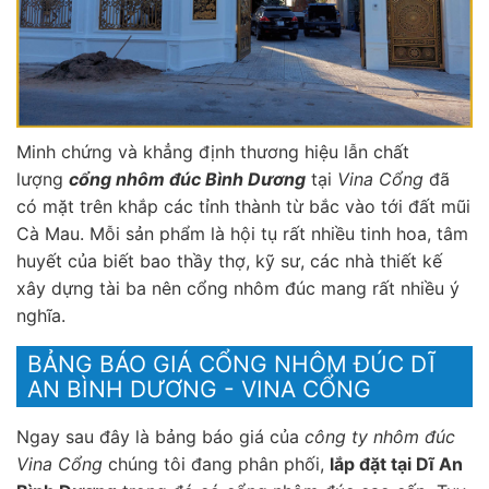
Minh chứng và khẳng định thương hiệu lẫn chất
lượng
cổng nhôm đúc Bình Dương
tại
Vina Cổng
đã
có mặt trên khắp các tỉnh thành từ bắc vào tới đất mũi
Cà Mau. Mỗi sản phẩm là hội tụ rất nhiều tinh hoa, tâm
huyết của biết bao thầy thợ, kỹ sư, các nhà thiết kế
xây dựng tài ba nên cổng nhôm đúc mang rất nhiều ý
nghĩa.
BẢNG BÁO GIÁ CỔNG NHÔM ĐÚC DĨ
AN BÌNH DƯƠNG - VINA CỔNG
Ngay sau đây là bảng báo giá của
công ty nhôm đúc
Vina Cổng
chúng tôi đang phân phối,
lắp đặt tại Dĩ An