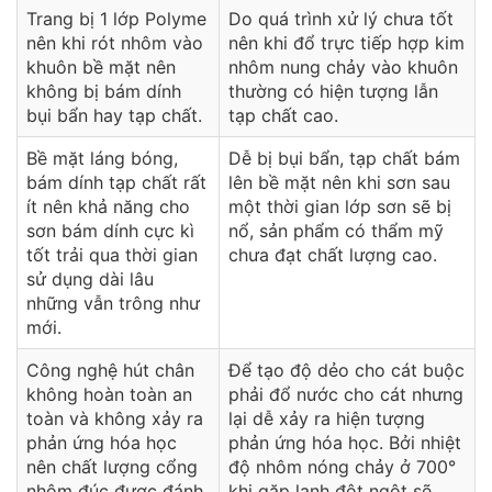
Trang bị 1 lớp Polyme
Do quá trình xử lý chưa tốt
nên khi rót nhôm vào
nên khi đổ trực tiếp hợp kim
khuôn bề mặt nên
nhôm nung chảy vào khuôn
không bị bám dính
thường có hiện tượng lẫn
bụi bẩn hay tạp chất.
tạp chất cao.
Bề mặt láng bóng,
Dễ bị bụi bẩn, tạp chất bám
bám dính tạp chất rất
lên bề mặt nên khi sơn sau
ít nên khả năng cho
một thời gian lớp sơn sẽ bị
sơn bám dính cực kì
nổ, sản phẩm có thẩm mỹ
tốt trải qua thời gian
chưa đạt chất lượng cao.
sử dụng dài lâu
những vẫn trông như
mới.
Công nghệ hút chân
Để tạo độ dẻo cho cát buộc
không hoàn toàn an
phải đổ nước cho cát nhưng
toàn và không xảy ra
lại dễ xảy ra hiện tượng
phản ứng hóa học
phản ứng hóa học. Bởi nhiệt
nên chất lượng cổng
độ nhôm nóng chảy ở 700°
nhôm đúc được đánh
khi gặp lạnh đột ngột sẽ