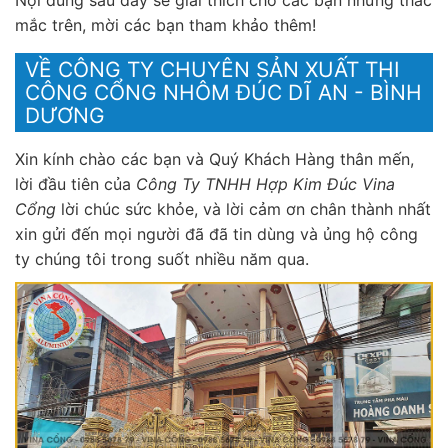
Nội dung sau đây sẽ giải thích cho các bạn những thắc
mắc trên, mời các bạn tham khảo thêm!
VỀ CÔNG TY CHUYÊN SẢN XUẤT THI
CÔNG CỔNG NHÔM ĐÚC DĨ AN - BÌNH
DƯƠNG
Xin kính chào các bạn và Quý Khách Hàng thân mến,
lời đầu tiên của
Công Ty TNHH Hợp Kim Đúc Vina
Cổng
lời chúc sức khỏe, và lời cảm ơn chân thành nhất
xin gửi đến mọi người đã đã tin dùng và ủng hộ công
ty chúng tôi trong suốt nhiều năm qua.