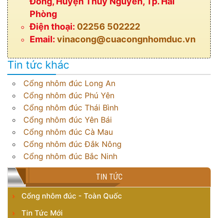
Đồng, Huyện Thuỷ Nguyên, Tp. Hải
Phòng
Điện thoại:
02256 502222
Email:
vinacong@cuacongnhomduc.vn
Tin tức khác
Cổng nhôm đúc Long An
Cổng nhôm đúc Phú Yên
Cổng nhôm đúc Thái Bình
Cổng nhôm đúc Yên Bái
Cổng nhôm đúc Cà Mau
Cổng nhôm đúc Đắk Nông
Cổng nhôm đúc Bắc Ninh
TIN TỨC
Cổng nhôm đúc - Toàn Quốc
Tin Tức Mới