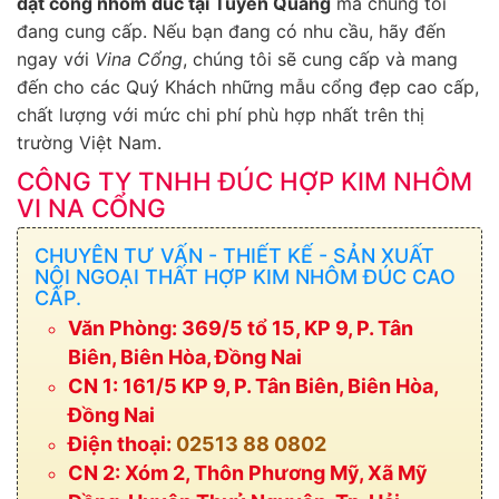
đặt cổng nhôm đúc tại Tuyên Quang
mà chúng tôi
đang cung cấp. Nếu bạn đang có nhu cầu, hãy đến
ngay với
Vina Cổng
, chúng tôi sẽ cung cấp và mang
đến cho các Quý Khách những mẫu cổng đẹp cao cấp,
chất lượng với mức chi phí phù hợp nhất trên thị
trường Việt Nam.
CÔNG TY TNHH ĐÚC HỢP KIM NHÔM
VI NA CỔNG
CHUYÊN TƯ VẤN - THIẾT KẾ - SẢN XUẤT
NỘI NGOẠI THẤT HỢP KIM NHÔM ĐÚC CAO
CẤP.
Văn Phòng: 369/5 tổ 15, KP 9, P. Tân
Biên, Biên Hòa, Đồng Nai
CN 1: 161/5 KP 9, P. Tân Biên, Biên Hòa,
Đồng Nai
Điện thoại:
02513 88 0802
CN 2: Xóm 2, Thôn Phương Mỹ, Xã Mỹ