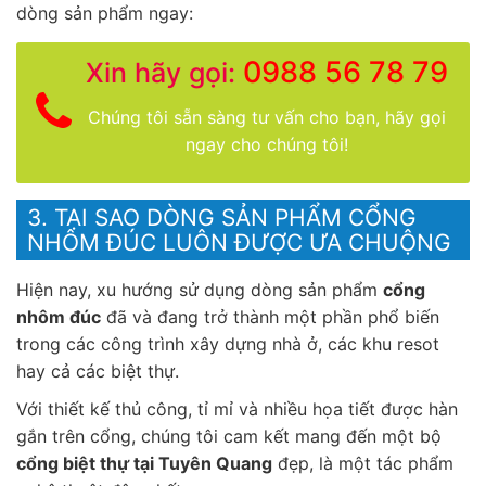
dòng sản phẩm ngay:
0988 56 78 79
Xin hãy gọi:
Chúng tôi sẵn sàng tư vấn cho bạn, hãy gọi
ngay cho chúng tôi!
3. TẠI SAO DÒNG SẢN PHẨM CỔNG
NHÔM ĐÚC LUÔN ĐƯỢC ƯA CHUỘNG
Hiện nay, xu hướng sử dụng dòng sản phẩm
cổng
nhôm đúc
đã và đang trở thành một phần phổ biến
trong các công trình xây dựng nhà ở, các khu resot
hay cả các biệt thự.
Với thiết kế thủ công, tỉ mỉ và nhiều họa tiết được hàn
gắn trên cổng, chúng tôi cam kết mang đến một bộ
cổng biệt thự tại Tuyên Quang
đẹp, là một tác phẩm